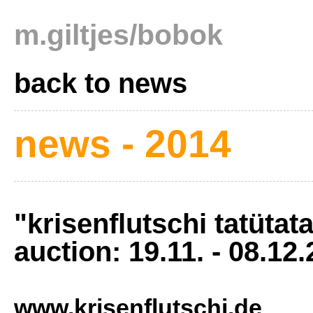
m.giltjes/bobok
back to news
news - 2014
"krisenflutschi tatütata
auction: 19.11. - 08.12
www.krisenflutschi.de