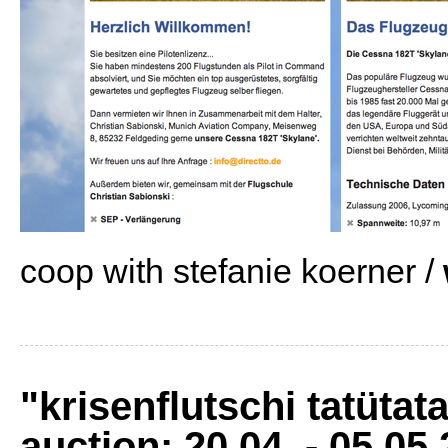
coop with stefanie koerner /
"krisenflutschi tatütata
auction: 20.04. - 05.05